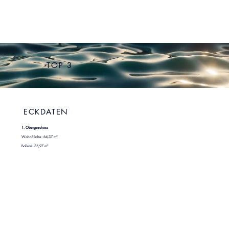
TOP 3
ECKDATEN
1. Obergeschoss
Wohnfläche: 64,37 m²
Balkon: 35,97 m²