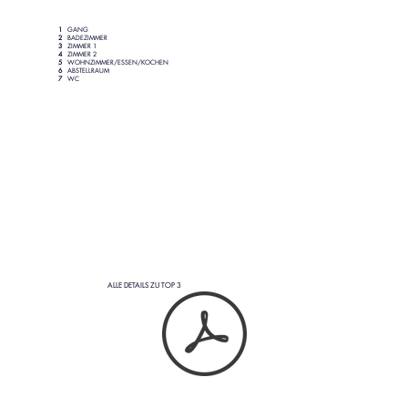
1
GANG
2
BADEZIMMER
3
ZIMMER 1
4
ZIMMER 2
5
WOHNZIMMER/ESSEN/KOCHEN
6
ABSTELLRAUM
7
WC
ALLE DETAILS ZU TOP 3