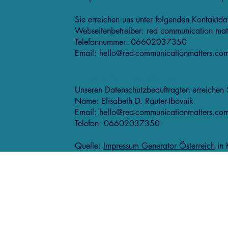
Sie erreichen uns unter folgenden Kontaktda
Webseitenbetreiber: red communication mat
Telefonnummer: 06602037350
Email: hello@red-communicationmatters.co
Datenschutzbeauftragte
Unseren Datenschutzbeauftragten erreichen S
Name: Elisabeth D. Rauter-Ibovnik
Email: hello@red-communicationmatters.co
Telefon: 06602037350
Quelle:
Impressum Generator Österreich
in 