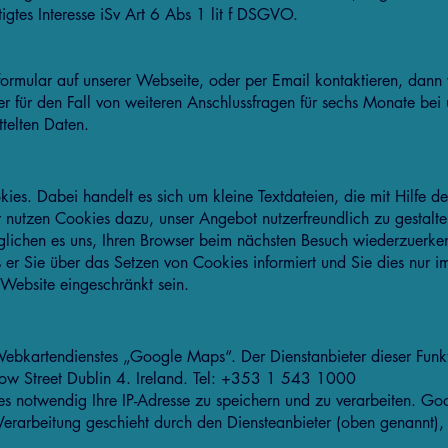
tigtes Interesse iSv Art 6 Abs 1 lit f DSGVO.
ormular auf unserer Webseite, oder per Email kontaktieren, dann 
 für den Fall von weiteren Anschlussfragen für sechs Monate bei u
ttelten Daten.
es. Dabei handelt es sich um kleine Textdateien, die mit Hilfe d
 nutzen Cookies dazu, unser Angebot nutzerfreundlich zu gestalte
möglichen es uns, Ihren Browser beim nächsten Besuch wiederzuerk
 er Sie über das Setzen von Cookies informiert und Sie dies nur im
 Website eingeschränkt sein.
bkartendienstes „Google Maps“. Der Dienstanbieter dieser Funkti
ow Street Dublin 4. Ireland. Tel: +353 1 543 1000
 notwendig Ihre IP-Adresse zu speichern und zu verarbeiten. Goog
Verarbeitung geschieht durch den Diensteanbieter (oben genannt),