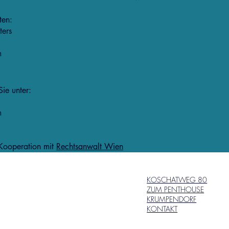
ten:
ters
m
ie unter:
m
Kooperation mit
Rechtsanwalt Wien
KOSCHATWEG 80
ZUM PENTHOUSE
KRUMPENDORF
KONTAKT